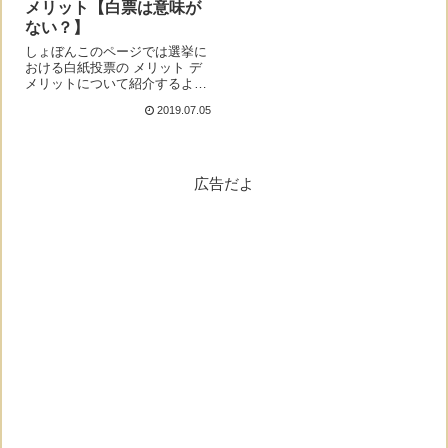
メリット【白票は意味が
ない？】
しょぼんこのページでは選挙に
おける白紙投票の メリット デ
メリットについて紹介するよ。
白紙投票とは？しょぼんそもそ
2019.07.05
も白紙投票ってなんだっけ？モ
ナー白紙投票というのは、投票
用紙に何も書かないで投票する
ことだよ。要するに「投票した
い人がいないか...
広告だよ