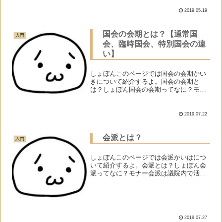
よって運営されている国のこ...
2019.05.19
国会の会期とは？【通常国
入門
会、臨時国会、特別国会の違
い】
しょぼんこのページでは国会の会期かい
きについて紹介するよ。国会の会期と
は？しょぼん国会の会期ってなに？モナ
ー日本の国会では「いつからいつまで話
し合いましょう」って最初に期間を決め
て話し合うことになってるんだけどその
2019.07.22
期間のことを「会期」と呼ぶ...
会派とは？
入門
しょぼんこのページでは会派かいはにつ
いて紹介するよ。会派とは？しょぼん会
派ってなに？モナー会派は議院内で活動
する国会議員たちのグループだよ。しょ
ぼん議院内で活動する国会議員たちのグ
ループってどういうこと？モナーこのペ
ージ（委員会とは？）で、...
2019.07.27