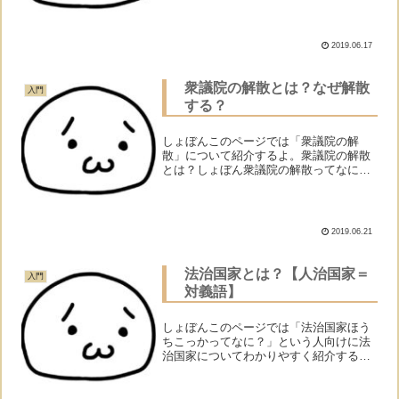
ってなんなの？何が違うの？モナーザッ
クリ言うと以下の通りだよ。 経団連（正
式名称：日本経済団体...
2019.06.17
衆議院の解散とは？なぜ解散
入門
する？
しょぼんこのページでは「衆議院の解
散」について紹介するよ。衆議院の解散
とは？しょぼん衆議院の解散ってなに？
モナーザックリ言うと衆議院議員を「お
前らクビだ！」と言って全員クビにする
ことだよ。誰が解散するのか？しょぼん
誰が「お前らクビだ！」って...
2019.06.21
法治国家とは？【人治国家＝
入門
対義語】
しょぼんこのページでは「法治国家ほう
ちこっかってなに？」という人向けに法
治国家についてわかりやすく紹介する
よ。法治国家とは？しょぼん法治国家っ
てなに？モナー法治国家は「法律をもと
に国を運営していこう！」という考えに