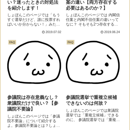
い？迷ったときの対処法
案の違い【両方存在する
を紹介します！
必要はあるのか？】
しょぼんこのページでは「もう
しょぼんこのページでは 内閣信
すぐ選挙だけど、誰に投票すれ
任案と内閣不信任案の違いって
ばいいか分からない！」みたい
なに？ そもそも2つ存在する必
な人向けに、選挙で誰に投票す
要あるの？などについて紹介す
2019.07.02
2019.06.24
ればいいかをアドバイスする
るよ。内閣信任案と内閣不信任
よ！選挙 → マシな人を選ぶも
案の違いしょぼん内閣信任案と
FAQ
FAQ
のしょぼん選挙でどの候補者に
内閣不信任案の違いを教えて。
投票したら分かんないんだけ
モナー違いは以下の通りだよ。
ど、なにか良い方法...
内閣信任案 ...
参議院は存在意義なし？
参議院選挙で重複立候補
衆議院だけで良い？【参
できないのは何故？
議院不要論】
しょぼんこのページでは衆議院
選挙では「重複立候補」できる
しょぼんこのページでは「参議
のに、 参議院選挙では「重複立
院不要論」について紹介する
候補」できないのはなんでな
よ。参議院不要論とは？しょぼ
の？と疑問に思っている人向け