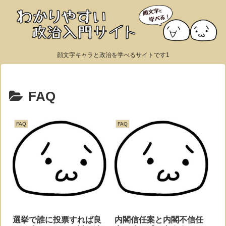
顔文字キャラと政治を学べるサイトです1
FAQ
FAQ
FAQ
選挙で誰に投票すれば良
内閣信任案と内閣不信任