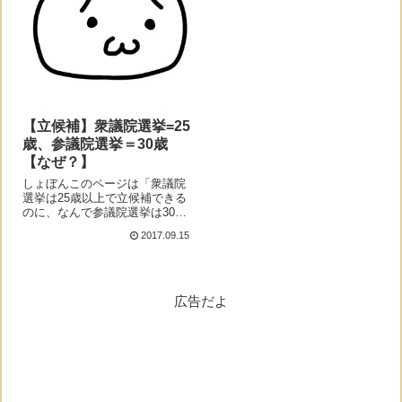
【立候補】衆議院選挙=25
歳、参議院選挙＝30歳
【なぜ？】
しょぼんこのページは「衆議院
選挙は25歳以上で立候補できる
のに、なんで参議院選挙は30歳
以上なの？」と疑問に思ってい
2017.09.15
る人向けのページだよ。なぜ？
しょぼんなんで年齢差がある
の？モナー理由としては、「公
職選挙法という法律でそう決ま
っているから」...
広告だよ