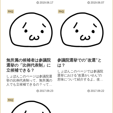
ん参議院不要論ってなに？モナ
2019.06.17
2019.06.07
に、理由を解説するよ。※重複
ーザックリ言うと参議院ってい
立候補＝比例と選挙区制の両方
らなくね？衆議院だけでよく
に立候補すること理由しょぼん
FAQ
FAQ
ね？という考えのことだよ。参
なんでなの？モナ...
議院＝不要？しょぼん参議院っ
て不要なの？モナー「...
無所属の候補者は参議院
参議院選挙での”改選”と
選挙の「比例代表制」に
は？
立候補できる？
しょぼんこのページでは参議院
選挙における”改選かいせん”の
しょぼんこのページは参議院選
意味について紹介するよ。改選
挙の比例代表制って、無所属の
とは？しょぼん参議院選挙でよ
人でも立候補できるの？って疑
く言われる、”改選”ってなに？
問に思っている人向けのページ
2017.09.23
2017.09.22
モナー「参議院議員の半分を選
だよ。立候補できる？しょぼん
挙で選びなおす」って意味だ
というわけで、立候補できる
よ。しょぼんどういうこと？モ
FAQ
の？モナー結論から言うと、で
ナー参議院の定...
きないよ。↓の表のように、衆
議院選挙の比例代表...