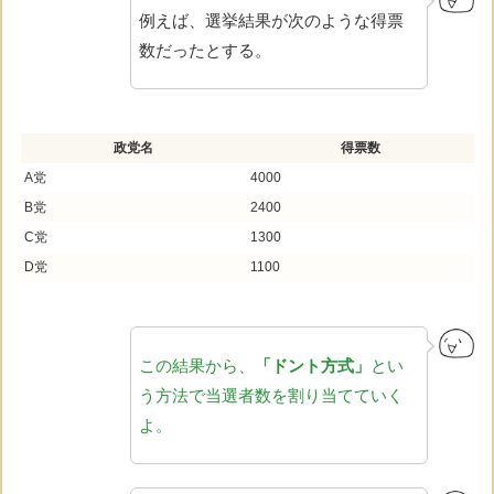
例えば、選挙結果が次のような得票
数だったとする。
政党名
得票数
A党
4000
B党
2400
C党
1300
D党
1100
この結果から、
「ドント方式」
とい
う方法で当選者数を割り当てていく
よ。