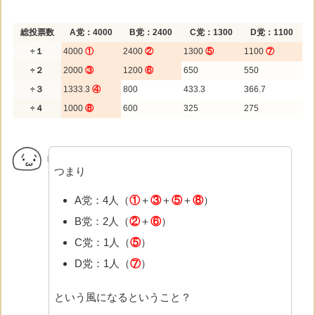
総投票数
A党：4000
B党：2400
C党：1300
D党：1100
÷１
4000
①
2400
②
1300
⑤
1100
⑦
÷２
2000
③
1200
⑥
650
550
÷３
1333.3
④
800
433.3
366.7
÷４
1000
⑧
600
325
275
つまり
A党：4人（
①
＋
③
＋
⑤
＋
⑧
）
B党：2人（
②
＋
⑥
）
C党：1人（
⑤
）
D党：1人（
⑦
）
という風になるということ？