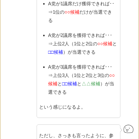
A党が1議席だけ獲得できれば･･
⇒1位の
○○候補
だけが当選でき
る
A党が2議席を獲得できれば･･･
⇒上位2人（1位と2位の
○○候補
と
□□候補
）が当選できる
A党が3議席を獲得できれば･･･
⇒上位3人（1位と2位と3位の
○○
候補
と
□□候補
と
△△候補
）が当
選できる
という感じになるよ。
ただし、さっきも言ったように、参