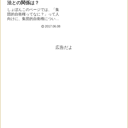
法との関係は？
しょぼんこのページでは、「集
団的自衛権ってなに？」って人
向けに、集団的自衛権について
かんたんに紹介するよ。集団的
2017.06.08
自衛権とは？しょぼん集団的自
衛権ってなに？モナー集団的自
衛権は「他国から同盟国が攻撃
を受けたとき一緒に反撃できる
権利」のことだよ...
広告だよ