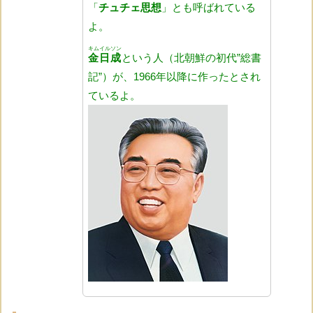
「
チュチェ思想
」とも呼ばれている
よ。
キムイルソン
金日成
という人（北朝鮮の初代”総書
記”）が、1966年以降に作ったとされ
ているよ。